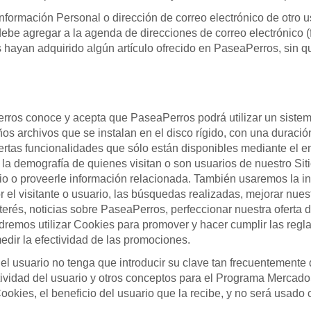
formación Personal o dirección de correo electrónico de otro us
ebe agregar a la agenda de direcciones de correo electrónico (f
 hayan adquirido algún artículo ofrecido en PaseaPerros, sin q
Perros conoce y acepta que PaseaPerros podrá utilizar un siste
s archivos que se instalan en el disco rígido, con una duració
ertas funcionalidades que sólo están disponibles mediante el e
y la demografía de quienes visitan o son usuarios de nuestro S
cio o proveerle información relacionada. También usaremos la i
el visitante o usuario, las búsquedas realizadas, mejorar nues
erés, noticias sobre PaseaPerros, perfeccionar nuestra oferta d
dremos utilizar Cookies para promover y hacer cumplir las regl
edir la efectividad de las promociones.
el usuario no tenga que introducir su clave tan frecuentement
 actividad del usuario y otros conceptos para el Programa Merca
ookies, el beneficio del usuario que la recibe, y no será usado