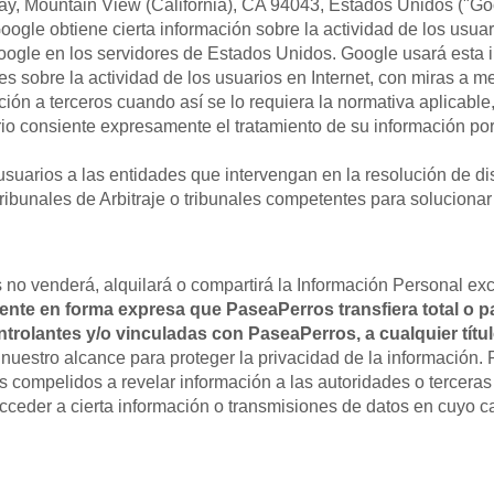
y, Mountain View (California), CA 94043, Estados Unidos ("Goo
ogle obtiene cierta información sobre la actividad de los usua
Google en los servidores de Estados Unidos. Google usará esta
s sobre la actividad de los usuarios en Internet, con miras a mej
ión a terceros cuando así se lo requiera la normativa aplicable
io consiente expresamente el tratamiento de su información por 
 usuarios a las entidades que intervengan en la resolución de 
unales de Arbitraje o tribunales competentes para solucionar 
 no venderá, alquilará o compartirá la Información Personal ex
siente en forma expresa que PaseaPerros transfiera total o 
ntrolantes y/o vinculadas con PaseaPerros, a cualquier tít
nuestro alcance para proteger la privacidad de la información.
 compelidos a revelar información a las autoridades o terceras 
acceder a cierta información o transmisiones de datos en cuyo