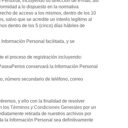
 Personal, incluyendo su dirección de e-mail, así
formidad a lo dispuesto en la normativa
 derecho de acceso a los mismos, dentro de los 10
es, salvo que se acredite un interés legítimo al
chos dentro de los 5 (cinco) días hábiles de
 Información Personal facilitada, y se
e el proceso de registración incluyendo:
e, PaseaPerros conservará la Información Personal
ono, número secundario de teléfono, correo
emos, y ello con la finalidad de resolver
en los
Términos y Condiciones Generales
por un
ediatamente retirada de nuestros archivos por
da la Información Personal sea definitivamente