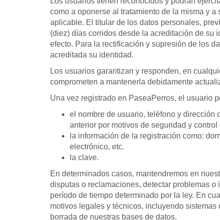
Los usuarios tienen reconocidos y podrán ejercit
como a oponerse al tratamiento de la misma y a s
aplicable. El titular de los datos personales, pre
(diez) días corridos desde la acreditación de su i
efecto. Para la rectificación y supresión de los d
acreditada su identidad.
Los usuarios garantizan y responden, en cualquier
comprometen a mantenerla debidamente actuali
Una vez registrado en PaseaPerros, el usuario po
el nombre de usuario, teléfono y dirección
anterior por motivos de seguridad y control 
la información de la registración como: dom
electrónico, etc.
la clave.
En determinados casos, mantendremos en nuestros
disputas o reclamaciones, detectar problemas o i
período de tiempo determinado por la ley. En cua
motivos legales y técnicos, incluyendo sistemas 
borrada de nuestras bases de datos.