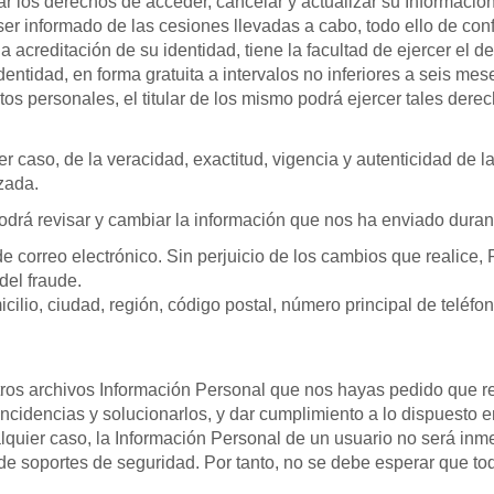
ar los derechos de acceder, cancelar y actualizar su Información
er informado de las cesiones llevadas a cabo, todo ello de con
via acreditación de su identidad, tiene la facultad de ejercer el
dentidad, en forma gratuita a intervalos no inferiores a seis mes
atos personales, el titular de los mismo podrá ejercer tales dere
 caso, de la veracidad, exactitud, vigencia y autenticidad de la
zada.
drá revisar y cambiar la información que nos ha enviado durant
 de correo electrónico. Sin perjuicio de los cambios que realic
del fraude.
icilio, ciudad, región, código postal, número principal de teléf
 archivos Información Personal que nos hayas pedido que retir
ncidencias y solucionarlos, y dar cumplimiento a lo dispuesto 
lquier caso, la Información Personal de un usuario no será inm
de soportes de seguridad. Por tanto, no se debe esperar que to