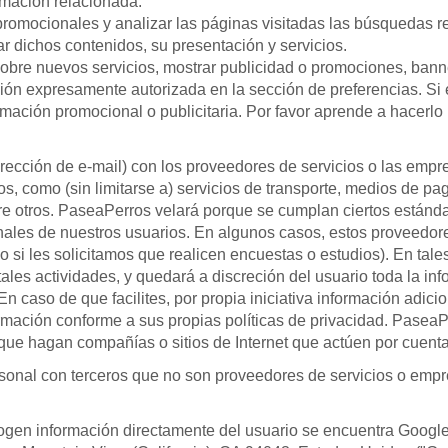
rmación relacionada.
 promocionales y analizar las páginas visitadas las búsquedas r
ar dichos contenidos, su presentación y servicios.
obre nuevos servicios, mostrar publicidad o promociones, banner
n expresamente autorizada en la sección de preferencias. Si el 
ormación promocional o publicitaria. Por favor aprende a hacerl
irección de e-mail) con los proveedores de servicios o las empr
os, como (sin limitarse a) servicios de transporte, medios de pa
tre otros. PaseaPerros velará porque se cumplan ciertos estánd
onales de nuestros usuarios. En algunos casos, estos proveedor
 si les solicitamos que realicen encuestas o estudios). En tales
tales actividades, y quedará a discreción del usuario toda la in
 caso de que facilites, por propia iniciativa información adici
ormación conforme a sus propias políticas de privacidad. Pasea
que hagan compañías o sitios de Internet que actúen por cuenta
rsonal con terceros que no son proveedores de servicios o emp
cogen información directamente del usuario se encuentra Googl