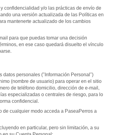
 confidencialidad y/o las prácticas de envío de
cando una versión actualizada de las Políticas en
 para mantenerte actualizado de los cambios
-mail para que puedas tomar una decisión
érminos, en ese caso quedará disuelto el vínculo
barse.
os datos personales ("Información Personal")
imo (nombre de usuario) para operar en el sitio
ro de teléfono domicilio, dirección de e-mail,
as especializadas o centrales de riesgo, para lo
orma confidencial.
, o de cualquier modo acceda a PaseaPerros a
uyendo en particular, pero sin limitación, a su
do en su Cuenta Personal;