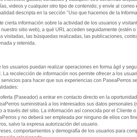
ías, videos y cualquier otro tipo de contenido; y envíe al correo
nalidad descripta en la sección "Uso que hacemos de la Informa
erta información sobre la actividad de los usuarios y visitant
en nuestro sitio web), a qué URL acceden seguidamente (estén o
s visitadas, las búsquedas realizadas, las publicaciones, contra
enada y retenida.
e los usuarios puedan realizar operaciones en forma ágil y segu
l. La recolección de información nos permite ofrecer a los usua
s servicios para hacer que sus experiencias con PaseaPerros s
alidades:
n oferta (Paseador) a entrar en contacto directo en la oportuni
eaPerros suministrará a los interesados sus datos personales (n
o a través del sitio. La información así conocida por el Cliente 
aPerros y no deberá ser empleada por ninguno de ellos con fine
s, salvo la expresa autorización del usuario.
tereses, comportamientos y demografía de los usuarios para co