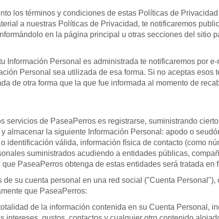
 los términos y condiciones de estas Políticas de Privacidad y
erial a nuestras Políticas de Privacidad, te notificaremos publi
informándolo en la página principal u otras secciones del sitio
u Información Personal es administrada te notificaremos por e
ación Personal sea utilizada de esa forma. Si no aceptas esos t
sada de otra forma que la que fue informada al momento de reca
os servicios de PaseaPerros es registrarse, suministrando ciert
 y almacenar la siguiente Información Personal: apodo o seudón
entificación válida, información física de contacto (como núme
rsonales suministrados acudiendo a entidades públicas, compañí
 que PaseaPerros obtenga de estas entidades será tratada en f
s de su cuenta personal en una red social ("Cuenta Personal")
samente que PaseaPerros:
talidad de la información contenida en su Cuenta Personal, incl
s intereses, gustos, contactos y cualquier otro contenido aloja