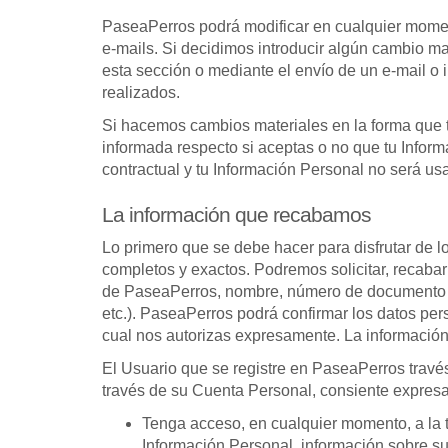
PaseaPerros podrá modificar en cualquier momento
e-mails. Si decidimos introducir algún cambio mat
esta sección o mediante el envío de un e-mail o 
realizados.
Si hacemos cambios materiales en la forma que t
informada respecto si aceptas o no que tu Inform
contractual y tu Información Personal no será u
La información que recabamos
Lo primero que se debe hacer para disfrutar de l
completos y exactos. Podremos solicitar, recabar
de PaseaPerros, nombre, número de documento o id
etc.). PaseaPerros podrá confirmar los datos pe
cual nos autorizas expresamente. La información
El Usuario que se registre en PaseaPerros travé
través de su Cuenta Personal, consiente expre
Tenga acceso, en cualquier momento, a la to
Información Personal, información sobre su