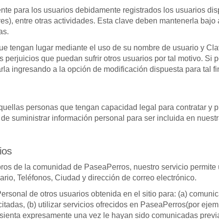
nte para los usuarios debidamente registrados los usuarios di
adores), entre otras actividades. Esta clave deben mantenerla baj
as.
que tengan lugar mediante el uso de su nombre de usuario y Cla
 perjuicios que puedan sufrir otros usuarios por tal motivo. Si 
rla ingresando a la opción de modificación dispuesta para tal 
quellas personas que tengan capacidad legal para contratar y pr
e suministrar información personal para ser incluida en nues
ios
embros de la comunidad de PaseaPerros, nuestro servicio permite 
rio, Teléfonos, Ciudad y dirección de correo electrónico.
 Personal de otros usuarios obtenida en el sitio para: (a) com
adas, (b) utilizar servicios ofrecidos en PaseaPerros(por ejempl
onsienta expresamente una vez le hayan sido comunicadas previ